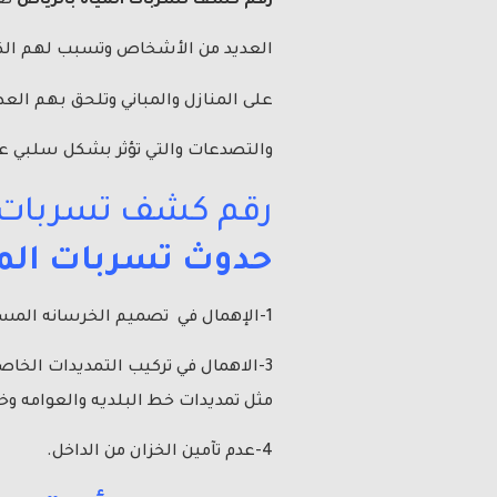
رقم كشف تسربات المياه بالرياض
تع
العديد من الأشخاص وتسبب لهم الكثي
على المنازل والمباني وتلحق بهم الع
والتصدعات والتي تؤثر بشكل سلبي على
رقم كشف تسربات ا
حدوث تسربات المي
1-الإهمال في تصميم الخرسانه المسلحه لبلاط ارضية الخزان وحوائط الخزان.
3-الاهمال في تركيب التمديدات الخاصه بالخزان،
مثل تمديدات خط البلديه والعوامه وخ
4-عدم تآمين الخزان من الداخل.