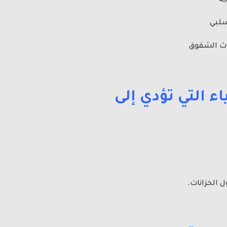
جه
سلبي
داث الشقوق
ء التي تؤدي إلى
 الخزانات.