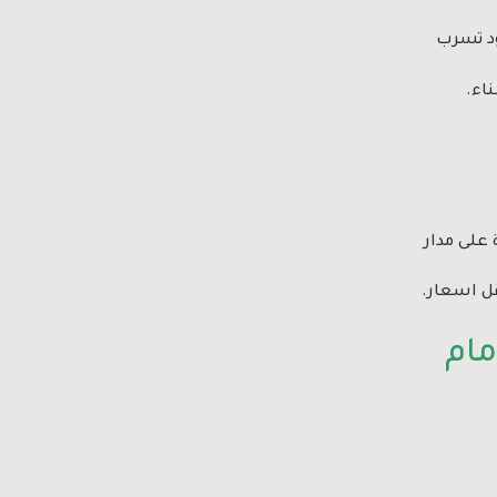
ود تسرب
اء.
 على مدار
قل اسعار.
مام