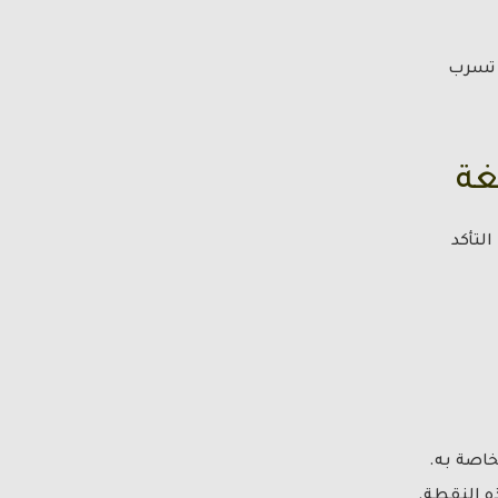
 تسرب
غة
لتأكد
اصة به.
ه النقطة.