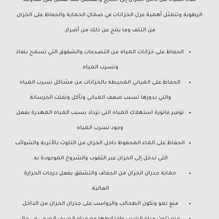
نفاذ المياه من داخل الخزان إلى الخارج والعكس كما تعمل على مقاومة
الرطوبة وتتمثل أهمية عزل الخزانات في ضمان الحماية والحفاظ على الخزان
من التلف وما ينتج عن ذلك من أضرار.
الحفاظ على خزانات المياه من التصدعات والشقوق التي تسمح بنفاذ
وتسرب المياه.
الحفاظ على المباني المحيطة بالخزانات من مشاكل تسرب المياه
والتي بدورها تسبب ضعف المباني وتآكل وتفتت الخرسانة.
توفير فاتورة استهلاك المياه التي تزداد بسبب المياه المهدرة بفعل
وجود تسرب المياه
الحفاظ على الماء المحفوظ داخل الخزان من التلوث بالأتربة والشوائب
التي تدخل إلى الخزان عبر الثقوب والشروخ الموجودة به.
حماية جدران الخزان من الجفاف والتشقق بفعل درجات الحرارة
العالية.
منع نمو وتكون الطحالب والرواسب على جدران الخزان من الداخل.