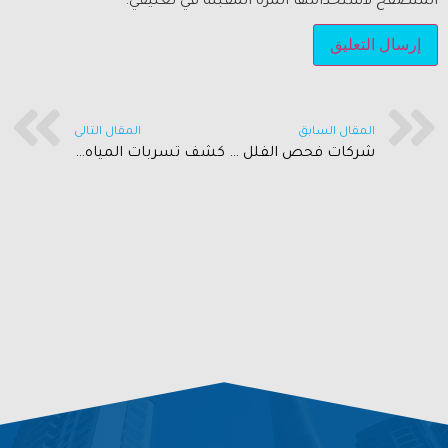
المتصفح لاستخدامها المرة المقبلة في تعليقي.
المقال السابق
المقال التالى
شركات فحص الفلل بالرياض 0534118887
كشف تسربات المياه بجدة 0534118887