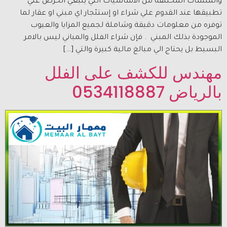
والمنشآت المختلفة من الأساسيات التي ينبغي الحرص علي
تطبيقها عند القدوم علي شراء او إستئجار اي مبني او عقار لما
توفره من معلومات دقيقة وشاملة لجميع المزايا والعيوب
الموجودة بذلك المبني . فإن شراء الفلل والمباني ليس بالامر
البسيط بل يحتاج الي مبالغ مالية كبيرة والتي […]
مهندس للكشف على الفلل
بالرياض 0534118887