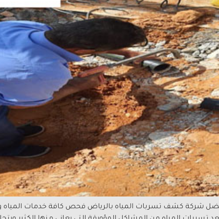
ت فحص التسربات معمار البيت 0534118887 افضل شركة كشف تسربات المياه بالرياض فحص كافة